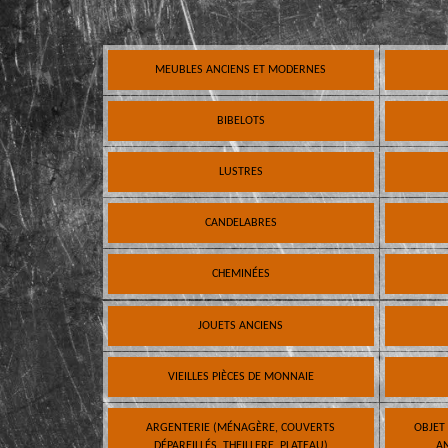
MEUBLES ANCIENS ET MODERNES
BIBELOTS
LUSTRES
CANDELABRES
CHEMINÉES
JOUETS ANCIENS
VIEILLES PIÈCES DE MONNAIE
ARGENTERIE (MÉNAGÈRE, COUVERTS
OBJET
DÉPAREILLÉS, THEILLERE, PLATEAU)
AN