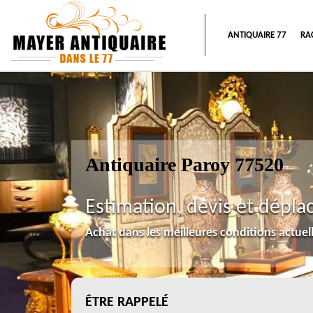
ANTIQUAIRE 77
RA
Antiquaire Paroy 77520
Estimation, devis et dépla
Achat dans les meilleures conditions actue
ÊTRE RAPPELÉ