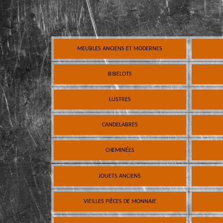
MEUBLES ANCIENS ET MODERNES
BIBELOTS
LUSTRES
CANDELABRES
CHEMINÉES
JOUETS ANCIENS
VIEILLES PIÈCES DE MONNAIE