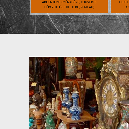
ARGENTERIE (MÉNAGÈRE, COUVERTS
OBJET
DÉPAREILLÉS, THEILLERE, PLATEAU)
AN