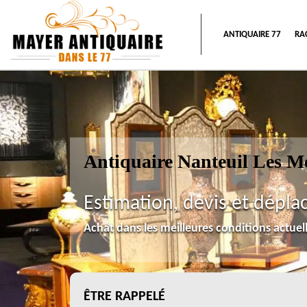
ANTIQUAIRE 77
RA
Antiquaire Nanteuil Les M
Estimation, devis et dépla
Achat dans les meilleures conditions actue
ÊTRE RAPPELÉ