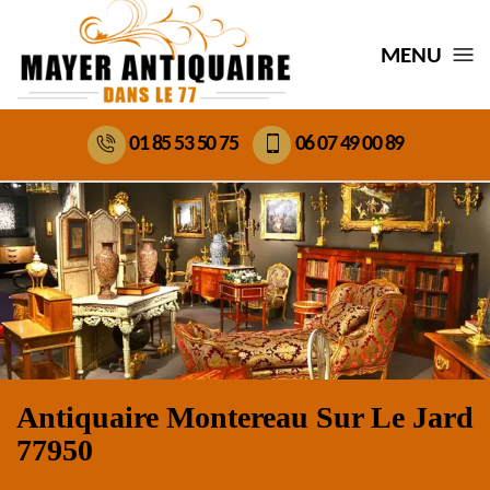
MENU
01 85 53 50 75
06 07 49 00 89
Antiquaire Montereau Sur Le Jard
77950