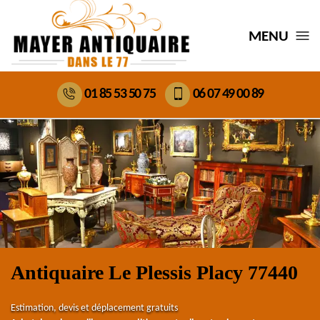
MENU
01 85 53 50 75
06 07 49 00 89
Antiquaire Le Plessis Placy 77440
Estimation, devis et déplacement gratuits