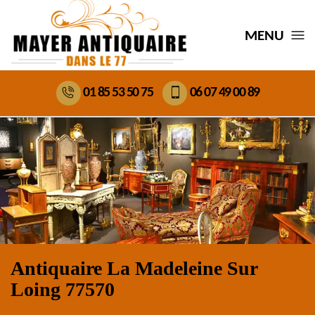
MENU
01 85 53 50 75
06 07 49 00 89
Antiquaire La Madeleine Sur
Loing 77570