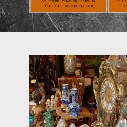
ARGENTERIE (MÉNAGÈRE, COUVERTS
OBJET
DÉPAREILLÉS, THEILLERE, PLATEAU)
AN