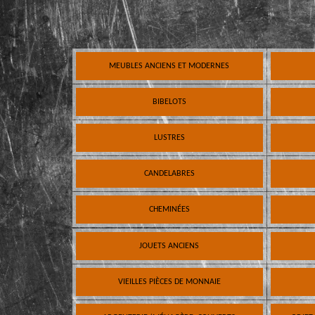
MEUBLES ANCIENS ET MODERNES
BIBELOTS
LUSTRES
CANDELABRES
CHEMINÉES
JOUETS ANCIENS
VIEILLES PIÈCES DE MONNAIE