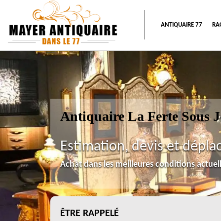
ANTIQUAIRE 77
RA
Antiquaire La Ferte Sous 
Estimation, devis et dépla
Achat dans les meilleures conditions actue
ÊTRE RAPPELÉ