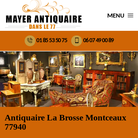
MENU
01 85 53 50 75
06 07 49 00 89
Antiquaire La Brosse Montceaux
77940