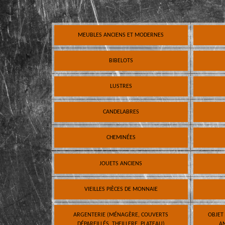
MEUBLES ANCIENS ET MODERNES
BIBELOTS
LUSTRES
CANDELABRES
CHEMINÉES
JOUETS ANCIENS
VIEILLES PIÈCES DE MONNAIE
ARGENTERIE (MÉNAGÈRE, COUVERTS
OBJET
DÉPAREILLÉS, THEILLERE, PLATEAU)
AN