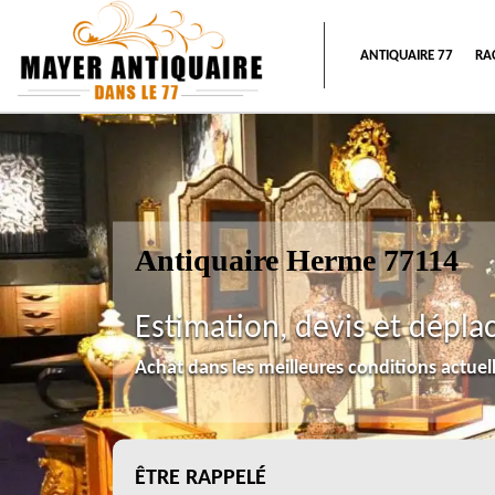
ANTIQUAIRE 77
RA
Antiquaire Herme 77114
Estimation, devis et dépla
Achat dans les meilleures conditions actue
ÊTRE RAPPELÉ