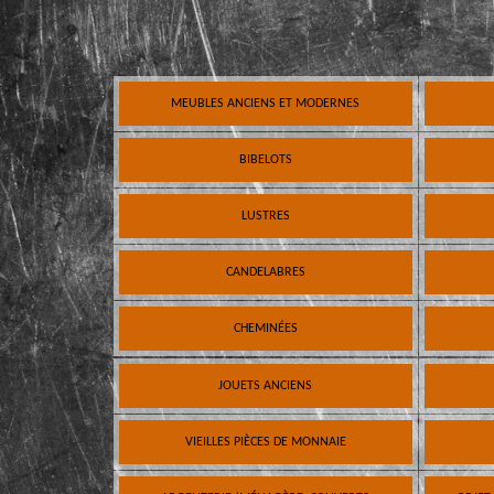
MEUBLES ANCIENS ET MODERNES
BIBELOTS
LUSTRES
CANDELABRES
CHEMINÉES
JOUETS ANCIENS
VIEILLES PIÈCES DE MONNAIE