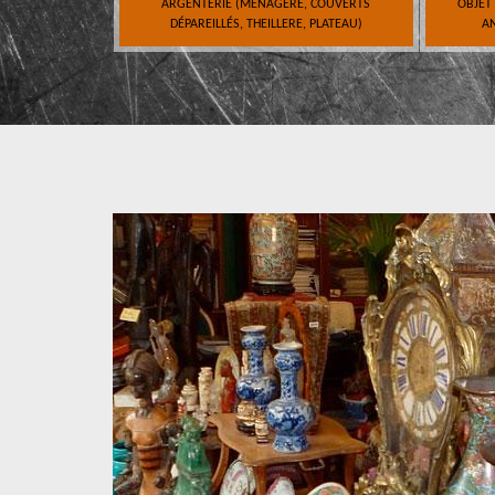
ARGENTERIE (MÉNAGÈRE, COUVERTS
OBJET
DÉPAREILLÉS, THEILLERE, PLATEAU)
AN