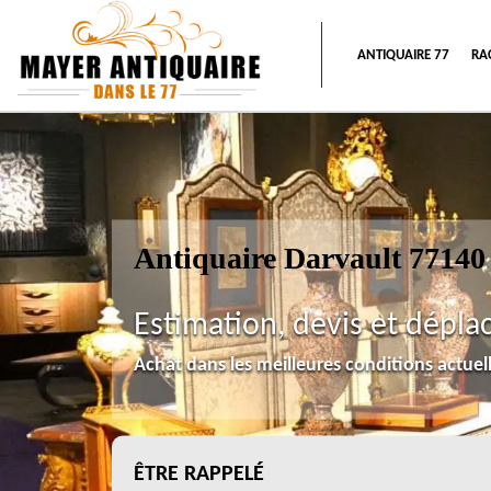
ANTIQUAIRE 77
RA
Antiquaire Darvault 77140
Estimation, devis et dépla
Achat dans les meilleures conditions actue
ÊTRE RAPPELÉ