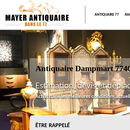
ANTIQUAIRE 77
RA
Antiquaire Dampmart 774
Estimation, devis et dépla
Achat dans les meilleures conditions actue
ÊTRE RAPPELÉ