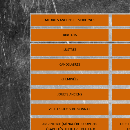
MEUBLES ANCIENS ET MODERNES
BIBELOTS
LUSTRES
CANDELABRES
CHEMINÉES
JOUETS ANCIENS
VIEILLES PIÈCES DE MONNAIE
ARGENTERIE (MÉNAGÈRE, COUVERTS
OBJET
DÉPAREILLÉS, THEILLERE, PLATEAU)
AN