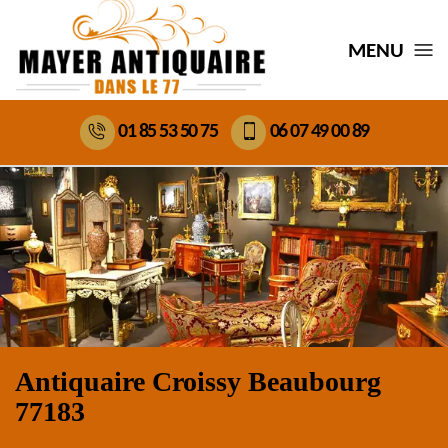
MENU
01 85 53 50 75
06 07 49 00 89
Antiquaire Croissy Beaubourg
77183