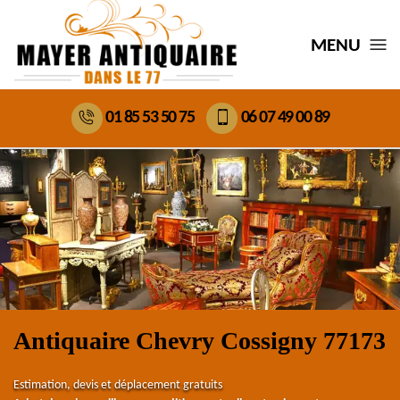
MENU
01 85 53 50 75
06 07 49 00 89
Antiquaire Chevry Cossigny 77173
Estimation, devis et déplacement gratuits