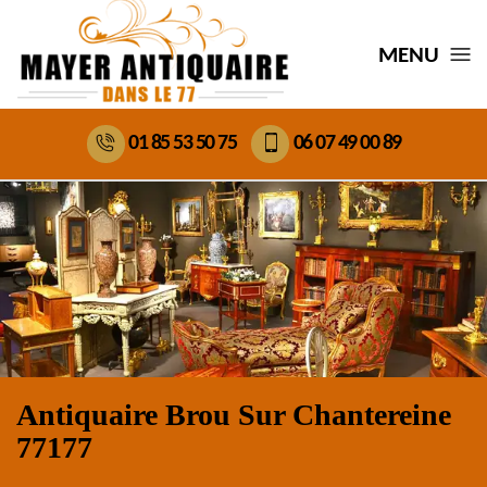
MENU
01 85 53 50 75
06 07 49 00 89
Antiquaire Brou Sur Chantereine
77177