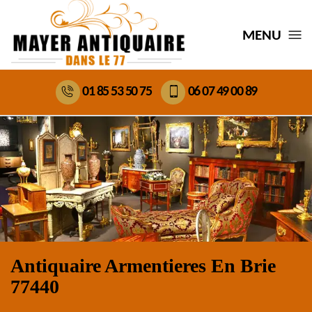
MENU
01 85 53 50 75
06 07 49 00 89
Antiquaire Armentieres En Brie
77440